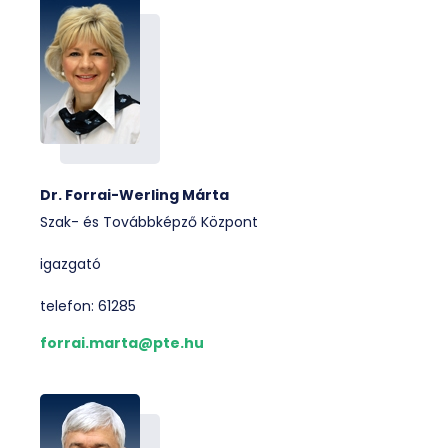
Dr. Forrai-Werling Márta
Szak- és Továbbképző Központ
igazgató
telefon: 61285
forrai.marta@pte.hu