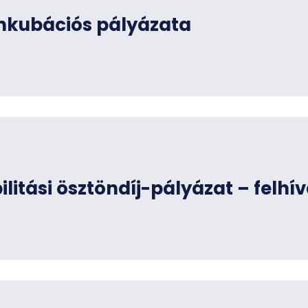
inkubációs pályázata
litási ösztöndíj-pályázat – felhí