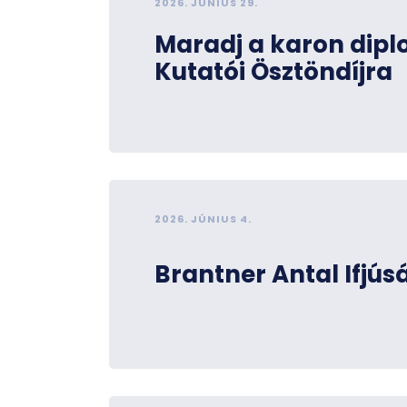
2026. JÚNIUS 29.
Maradj a karon diplo
Kutatói Ösztöndíjra
2026. JÚNIUS 4.
Brantner Antal Ifjúsá