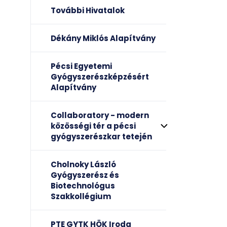
További Hivatalok
Dékány Miklós Alapítvány
Pécsi Egyetemi
Gyógyszerészképzésért
Alapítvány
Collaboratory - modern
közösségi tér a pécsi
gyógyszerészkar tetején
Cholnoky László
Gyógyszerész és
Biotechnológus
Szakkollégium
PTE GYTK HÖK Iroda