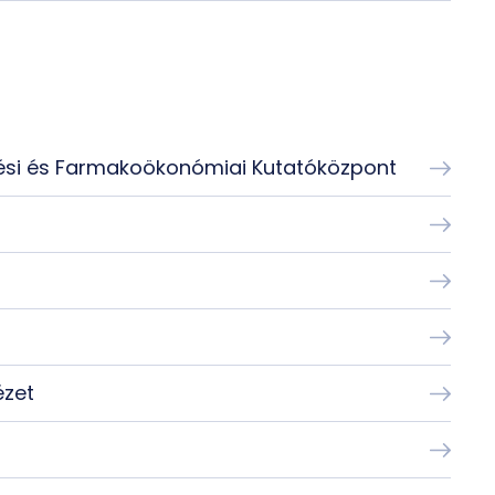
ési és Farmakoökonómiai Kutatóközpont
ézet