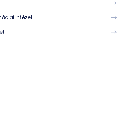
áciai Intézet
et