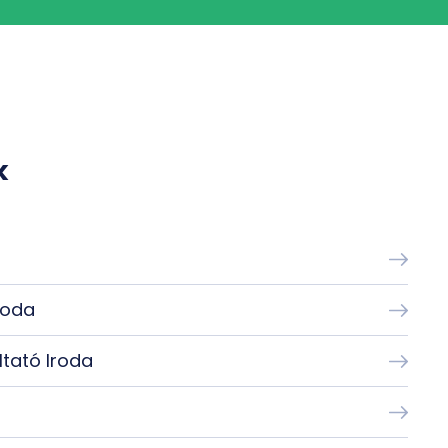
k
roda
ltató Iroda