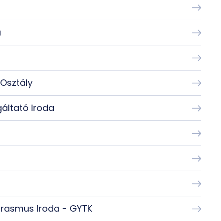
a
 Osztály
gáltató Iroda
Erasmus Iroda - GYTK