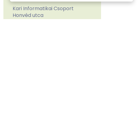
Kari Informatikai Csoport
Honvéd utca
Leaflet
| ©
OpenStreetMap contributors