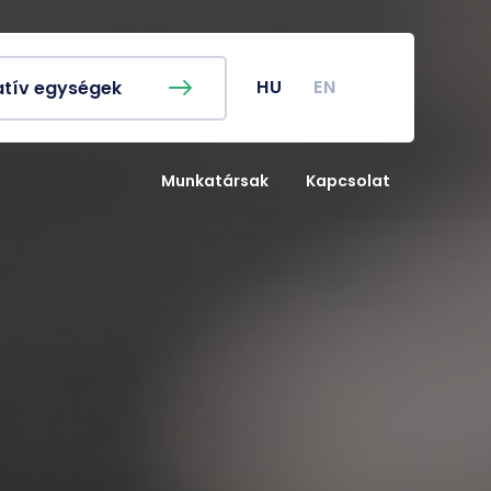
ykereső
Campus térkép
EN
nyi naptár
Koronavírus
HU
EN
atív egységek
nyi Hivatal
Klinikai Központ
nyos Diákkör
Gazdasági Referatúra
Munkatársak
Kapcsolat