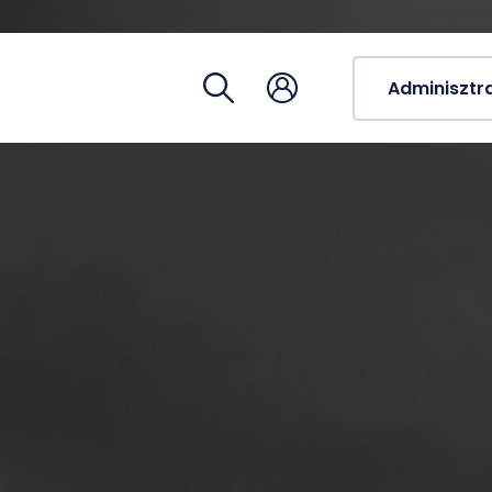
Tantárg
Tanulmá
Adminisztr
Tanulmá
Tudomá