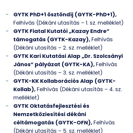
GYTK PhD+1 ösztöndíj (GYTK-PhD+1),
Felhívás (Dékáni utasítás – 1. sz. melléklet)
GYTK Fiatal Kutatói „Kazay Endre”
támogatás (GYTK-Kazay),
Felhívás
(Dékáni utasítás – 2. sz. melléklet)
GYTK Kari Kutatási Alap „Dr. Szolcsányi
János” pályázat (GYTK-KA),
Felhívás
(Dékáni utasítás – 3. sz. melléklet)
GYTK-KK Kollaborációs Alap (GYTK-
Kollab),
Felhívás (Dékáni utasítás – 4. sz.
melléklet)
GYTK Oktatásfejlesztési és
Nemzetköziesítési dékáni
céltámogatás (GYTK-OFN),
Felhívás
(Dékáni utasítás – 5. sz. melléklet)