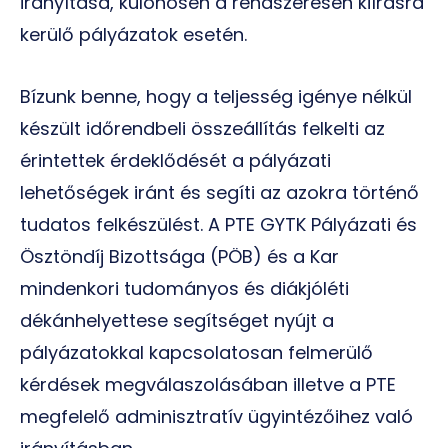
irányítása, különösen a rendszeresen kiírásra
kerülő pályázatok esetén.
Bízunk benne, hogy a teljesség igénye nélkül
készült időrendbeli összeállítás felkelti az
érintettek érdeklődését a pályázati
lehetőségek iránt és segíti az azokra történő
tudatos felkészülést. A PTE GYTK Pályázati és
Ösztöndíj Bizottsága (PÖB) és a Kar
mindenkori tudományos és diákjóléti
dékánhelyettese segítséget nyújt a
pályázatokkal kapcsolatosan felmerülő
kérdések megválaszolásában illetve a PTE
megfelelő adminisztratív ügyintézőihez való