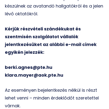
készülnek az avatandó hallgatókról és a jelen
lévő oktatókról.
Kérjük részvételi szándékukat és
szentmisén szolgálatot vállalók
jelentkezésüket az alábbi e-mail címek
egyikén jelezzék:
berki.agnes@pte.hu
klara.mayer@aok.pte.hu
Az eseményen bejelentkezés nélkül is részt
lehet venni – minden érdeklődőt szeretettel
várnak.