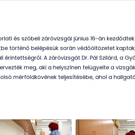
ati és szóbeli záróvizsgái június 16-án kezdődte
tbe történő belépésük során védőöltözetet kaptak, m
li érintettségről. A záróvizsgát Dr. Pál Szilárd, a 
ervezték meg, aki a helyszínen felügyelte a vizsgá
olsó mérföldkövének teljesítésébe, ahol a hallg