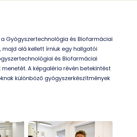
k a Gyógyszertechnológia és Biofarmáciai
ajd alá kellett írniuk egy hallgatói
Gyógyszertechnológiai és Biofarmáciai
k menetét. A képgaléria révén betekintést
atóknak különböző gyógyszerkészítmények