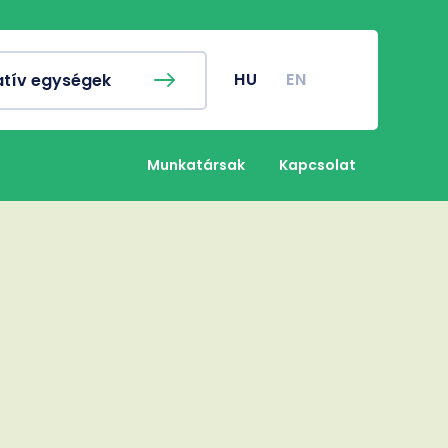
ykereső
Campus térkép
nyi naptár
Koronavírus
HU
EN
atív egységek
nyi Hivatal
Klinikai Központ
nyos Diákkör
Gazdasági Referatúra
Munkatársak
Kapcsolat