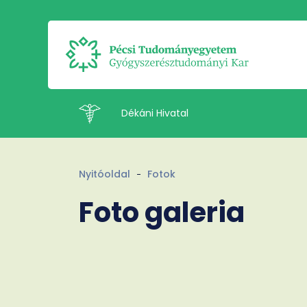
Dékáni Hivatal
Intézetek
Nyitóoldal
Fotok
Foto galeria
Munkatársak
Kapcsolat