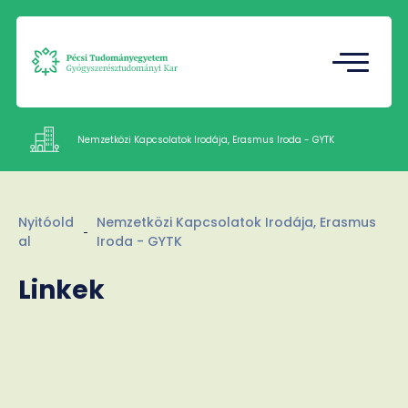
Tudományos Diákkör
Gazdasági Referatúra
Nemzetközi Kapcsolatok Irodája, Erasmus Iroda - GYTK
Intézetek
Nyitóold
Nemzetközi Kapcsolatok Irodája, Erasmus
Munkatársak
al
Iroda - GYTK
Rólunk
Linkek
Kapcsolat
HU
EN
Nyelv