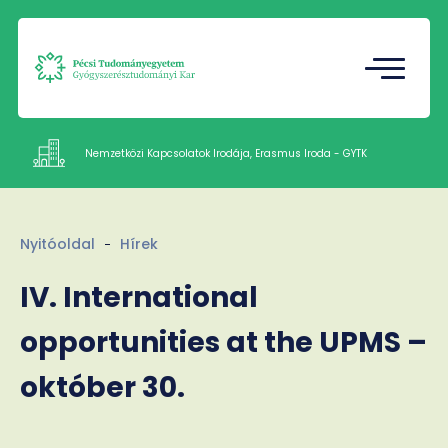
Tudományos Diákkör
Gazdasági Referatúra
Nemzetközi Kapcsolatok Irodája, Erasmus Iroda - GYTK
Intézetek
Nyitóoldal
Hírek
Munkatársak
Rólunk
IV. International
Kapcsolat
opportunities at the UPMS –
HU
EN
Nyelv
október 30.