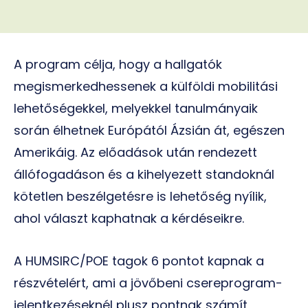
A program célja, hogy a hallgatók
megismerkedhessenek a külföldi mobilitási
lehetőségekkel, melyekkel tanulmányaik
során élhetnek Európától Ázsián át, egészen
Amerikáig. Az előadások után rendezett
állófogadáson és a kihelyezett standoknál
kötetlen beszélgetésre is lehetőség nyílik,
ahol választ kaphatnak a kérdéseikre.
A HUMSIRC/POE tagok 6 pontot kapnak a
részvételért, ami a jövőbeni csereprogram-
jelentkezéseknél plusz pontnak számít