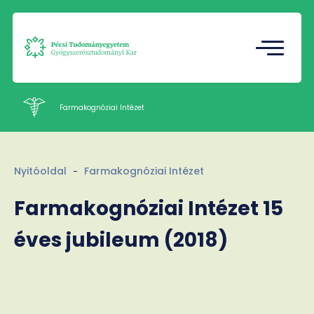
Tudományos Diákkör
Gazdasági Referatúra
Farmakognóziai Intézet
Intézetek
Nyitóoldal
Farmakognóziai Intézet
Oktatás
Kutatás
Farmakognóziai Intézet 15
Munkatársak
éves jubileum (2018)
Rólunk
Kapcsolat
HU
EN
Nyelv