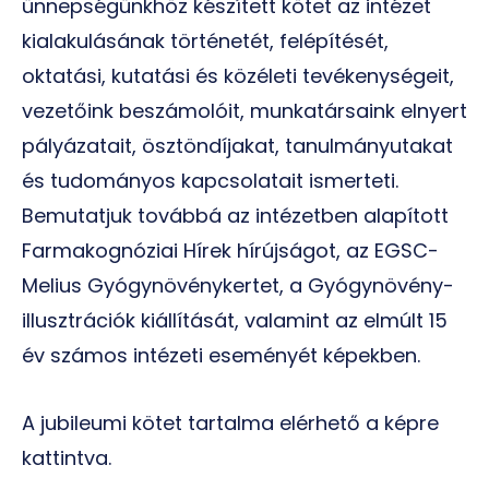
ünnepségünkhöz készített kötet az intézet
kialakulásának történetét, felépítését,
oktatási, kutatási és közéleti tevékenységeit,
vezetőink beszámolóit, munkatársaink elnyert
pályázatait, ösztöndíjakat, tanulmányutakat
és tudományos kapcsolatait ismerteti.
Bemutatjuk továbbá az intézetben alapított
Farmakognóziai Hírek hírújságot, az EGSC-
Melius Gyógynövénykertet, a Gyógynövény-
illusztrációk kiállítását, valamint az elmúlt 15
év számos intézeti eseményét képekben.
A jubileumi kötet tartalma elérhető a képre
kattintva.